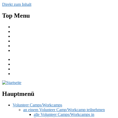
Direkt zum Inhalt
Top Menu
Aktuelles
Spenden
Einfache Sprache
English
Publikationen
Kontakt
Hauptmenü
Volunteer Camps/Workcamps
an einem Volunteer Camp/Workcamp teilnehmen
alle Volunteer Camps/Workcamps in