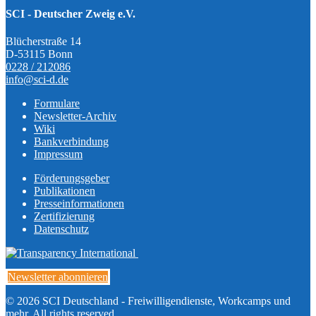
SCI - Deutscher Zweig e.V.
Blücherstraße 14
D-53115 Bonn
0228 / 212086
info@sci-d.de
Formulare
Newsletter-Archiv
Wiki
Bankverbindung
Impressum
Förderungsgeber
Publikationen
Presseinformationen
Zertifizierung
Datenschutz
Newsletter abonnieren
© 2026 SCI Deutschland - Freiwilligendienste, Workcamps und
mehr, All rights reserved.