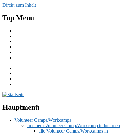
Direkt zum Inhalt
Top Menu
Aktuelles
Spenden
Einfache Sprache
English
Publikationen
Kontakt
Hauptmenü
Volunteer Camps/Workcamps
an einem Volunteer Camp/Workcamp teilnehmen
alle Volunteer Camps/Workcamps in